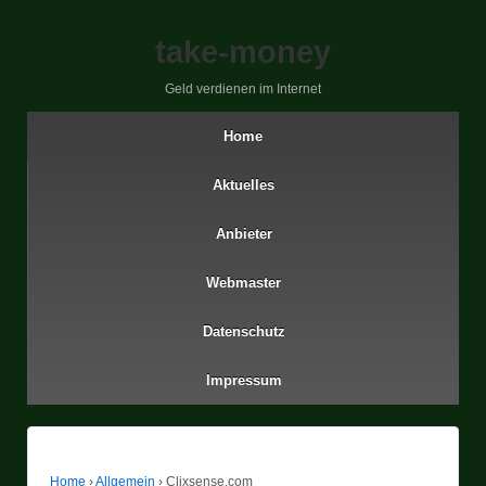
take-money
Geld verdienen im Internet
Home
Aktuelles
Anbieter
Webmaster
Datenschutz
Impressum
Home
›
Allgemein
›
Clixsense.com