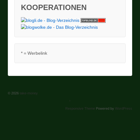
KOOPERATIONEN
* = Werbelink
© 2026
take-money
↑
Responsive Theme
Powered by
WordPress