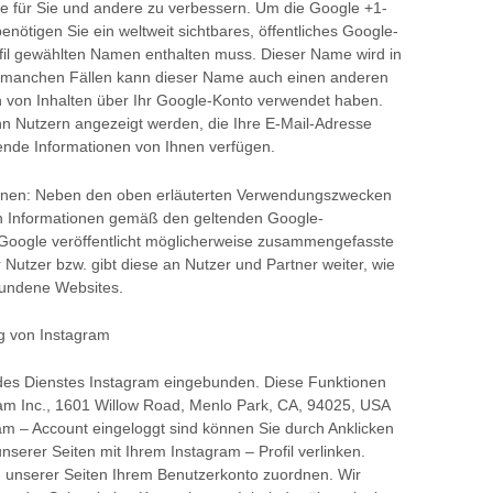
te für Sie und andere zu verbessern. Um die Google +1-
nötigen Sie ein weltweit sichtbares, öffentliches Google-
ofil gewählten Namen enthalten muss. Dieser Name wird in
n manchen Fällen kann dieser Name auch einen anderen
 von Inhalten über Ihr Google-Konto verwendet haben.
kann Nutzern angezeigt werden, die Ihre E-Mail-Adresse
rende Informationen von Ihnen verfügen.
ionen: Neben den oben erläuterten Verwendungszwecken
en Informationen gemäß den geltenden Google-
oogle veröffentlicht möglicherweise zusammengefasste
er Nutzer bzw. gibt diese an Nutzer und Partner weiter, wie
bundene Websites.
g von Instagram
 des Dienstes Instagram eingebunden. Diese Funktionen
am Inc., 1601 Willow Road, Menlo Park, CA, 94025, USA
ram – Account eingeloggt sind können Sie durch Anklicken
nserer Seiten mit Ihrem Instagram – Profil verlinken.
unserer Seiten Ihrem Benutzerkonto zuordnen. Wir