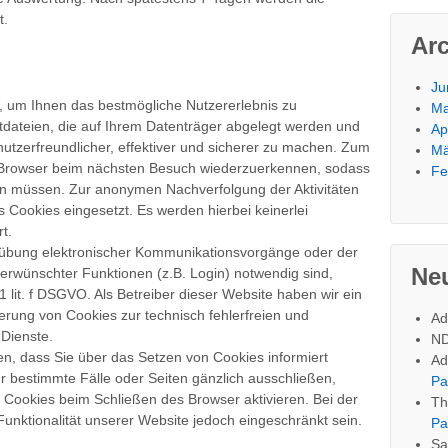
t.
Ar
Ju
 um Ihnen das bestmögliche Nutzererlebnis zu
Ma
xtdateien, die auf Ihrem Datenträger abgelegt werden und
Ap
utzerfreundlicher, effektiver und sicherer zu machen. Zum
Mä
n Browser beim nächsten Besuch wiederzuerkennen, sodass
Fe
gen müssen. Zur anonymen Nachverfolgung der Aktivitäten
 Cookies eingesetzt. Es werden hierbei keinerlei
t.
sübung elektronischer Kommunikationsvorgänge oder der
Ne
 erwünschter Funktionen (z.B. Login) notwendig sind,
 1 lit. f DSGVO. Als Betreiber dieser Website haben wir ein
erung von Cookies zur technisch fehlerfreien und
Ad
 Dienste.
N
en, dass Sie über das Setzen von Cookies informiert
Ad
 bestimmte Fälle oder Seiten gänzlich ausschließen,
Pa
Cookies beim Schließen des Browser aktivieren. Bei der
T
unktionalität unserer Website jedoch eingeschränkt sein.
Pa
Sa