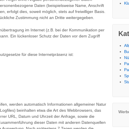
Kl
personenbezogene Daten (beispielsweise Name, Anschrift
 erfolgt dies, soweit möglich, stets auf freiwilliger Basis.
ckliche Zustimmung nicht an Dritte weitergegeben.
nübertragung im Internet (z.B. bei der Kommunikation per
Ka
kann. Ein lückenloser Schutz der Daten vor dem Zugriff
Al
Bu
utzgesetze für diese Internetpräsenz ist:
Nü
Pa
Pa
Sp
St
fen, werden automatisch Informationen allgemeiner Natur
-Logfiles) beinhalten etwa die Art des Webbrowsers, das
Werb
rrer URL, Datum und Uhrzeit der Anfrage, sowie die
e Zusammenführung dieser Daten mit anderen Datenquellen
sche Auswertung. Nach spätestens 7 Tagen werden die