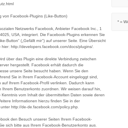
utz.html
g von Facebook-Plugins (Like-Button)
* = W
 sozialen Netzwerks Facebook, Anbieter Facebook Inc., 1
94025, USA, integriert. Die Facebook-Plugins erkennen Sie
Button“ („Gefällt mir“) auf unserer Seite. Eine Übersicht
 hier: http://developers.facebook.com/docs/plugins/.
rd über das Plugin eine direkte Verbindung zwischen
ver hergestellt. Facebook erhält dadurch die
Adresse unsere Seite besucht haben. Wenn Sie den
hrend Sie in Ihrem Facebook-Account eingeloggt sind,
n auf Ihrem Facebook-Profil verlinken. Dadurch kann
 Ihrem Benutzerkonto zuordnen. Wir weisen darauf hin,
ne Kenntnis vom Inhalt der übermittelten Daten sowie deren
tere Informationen hierzu finden Sie in der
nter http://de-de.facebook.com/policy.php.
ebook den Besuch unserer Seiten Ihrem Facebook-
ie sich bitte aus Ihrem Facebook-Benutzerkonto aus.