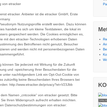
g von etracker
Pa
nst etracker. Anbieter ist die etracker GmbH, Erste
ermany.
seudonym Nutzungsprofile erstellt werden. Dazu können
Me
es handelt es sich um kleine Textdateien, die lokal im
wsers gespeichert werden. Die Cookies ermöglichen es,
Re
Die mit den etracker-Technologien erhobenen Daten
An
Zustimmung des Betroffenen nicht genutzt, Besucher
Be
ifizieren und werden nicht mit personenbezogenen Daten
usammengeführt.
Ko
Wo
können Sie jederzeit mit Wirkung für die Zukunft
ung und -speicherung Ihrer Besucherdaten für die
ie unter nachfolgendem Link ein Opt-Out-Cookie von
ass zukünftig keine Besucherdaten Ihres Browsers bei
KO
rden: http://www.etracker.de/privacy?et=V23Jbb
 dem Namen „cntcookie“ von etracker gesetzt. Bitte
e Sie Ihren Widerspruch aufrecht erhalten möchten.
 den Datenschutzbestimmungen von etracker: