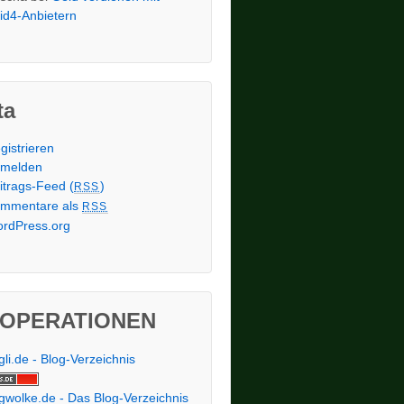
id4-Anbietern
ta
gistrieren
melden
itrags-Feed (
)
RSS
mmentare als
RSS
rdPress.org
OPERATIONEN