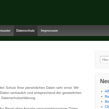
master
Datenschutz
Impressum
Such
Neu
en Schutz Ihrer persönlichen Daten sehr ernst. Wir
Af
aten vertraulich und entsprechend der gesetzlichen
Ba
r Datenschutzerklärung.
Bo
Cl
n der Regel ohne Angabe personenbezogener Daten