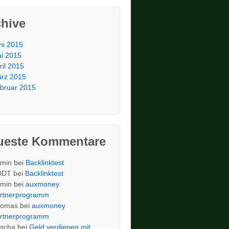
chive
ni 2015
i 2015
ril 2015
rz 2015
bruar 2015
ueste Kommentare
min
bei
Backlinktest
DDT
bei
Backlinktest
min
bei
auxmoney
rtnerprogramm
homas
bei
auxmoney
rtnerprogramm
scha
bei
Geld verdienen mit