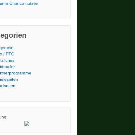
amm Chance nutzen
tegorien
lgemein
x / PTC
tzliches
idmailer
rtnerprogramme
ieleseiten
artseiten
ung