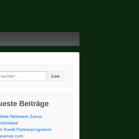
e nach:
este Beiträge
filiate Netzwerk Zanox
cklinktest
n Kredit Partnerprogramm
ixsense.com