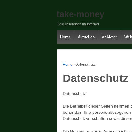
take-money
Geld verdienen im Internet
Home
Aktuelles
Anbieter
Web
Home
›
Datenschutz
Datenschutz
Datenschutz
Die Betreiber dieser Seiten nehmen d
behandeln Ihre personenbezogenen D
Datenschutzvorschriften sowie diese
Die Nutzung unserer Webseite ist i