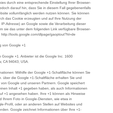
ies durch eine entsprechende Einstellung Ihrer Browser-
jedoch darauf hin, dass Sie in diesem Fall gegebenenfalls
ebsite vollumfänglich werden nutzen können. Sie können
rch das Cookie erzeugten und auf Ihre Nutzung der
r IP-Adresse) an Google sowie die Verarbeitung dieser
m sie das unter dem folgenden Link verfügbare Browser-
n: http://tools.google.com/dlpage/gaoptout?hl=de
ng von Google +1
 Google +1. Anbieter ist die Google Inc. 1600
w, CA 94043, USA.
ationen: Mithilfe der Google +1-Schaltfläche können Sie
en. über die Google +1-Schaltfläche erhalten Sie und
te von Google und unseren Partnern. Google speichert
 einen Inhalt +1 gegeben haben, als auch Informationen
 auf +1 angesehen haben. Ihre +1 können als Hinweise
 Ihrem Foto in Google-Diensten, wie etwa in
e-Profil, oder an anderen Stellen auf Websites und
erden. Google zeichnet Informationen über Ihre +1-