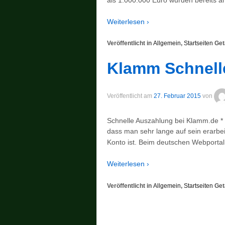
Weiterlesen ›
Veröffentlicht in
Allgemein
,
Startseiten
Get
Klamm Schnell
Veröffentlicht am
27. Februar 2015
von
Schnelle Auszahlung bei Klamm.de * B
dass man sehr lange auf sein erarbe
Konto ist. Beim deutschen Webportal
Weiterlesen ›
Veröffentlicht in
Allgemein
,
Startseiten
Get