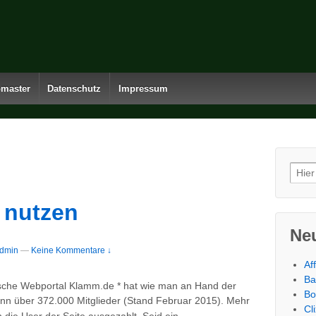
master
Datenschutz
Impressum
Such
 nutzen
Neu
dmin
—
Keine Kommentare ↓
Af
Ba
che Webportal Klamm.de * hat wie man an Hand der
Bo
nn über 372.000 Mitglieder (Stand Februar 2015). Mehr
Cl
…
 die User der Seite ausgezahlt. Seid ein