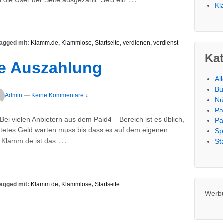
Kl
agged mit:
Klamm.de
,
Klammlose
,
Startseite
,
verdienen
,
verdienst
Ka
e Auszahlung
Al
Bu
Admin
—
Keine Kommentare ↓
Nü
Pa
ei vielen Anbietern aus dem Paid4 – Bereich ist es üblich,
Pa
itetes Geld warten muss bis dass es auf dem eigenen
Sp
…
 Klamm.de ist das
St
agged mit:
Klamm.de
,
Klammlose
,
Startseite
Werb