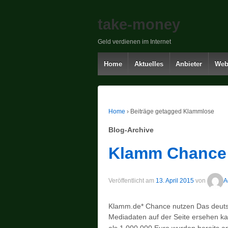
take-money
Geld verdienen im Internet
Home
Aktuelles
Anbieter
Web
Home
›
Beiträge getagged Klammlose
Blog-Archive
Klamm Chance
Veröffentlicht am
13. April 2015
von
A
Klamm.de* Chance nutzen Das deuts
Mediadaten auf der Seite ersehen ka
als 1.000.000 Euro wurden bereits an