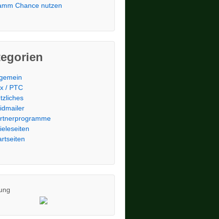
amm Chance nutzen
tegorien
lgemein
x / PTC
tzliches
idmailer
rtnerprogramme
ieleseiten
artseiten
ung