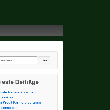
e nach:
este Beiträge
filiate Netzwerk Zanox
cklinktest
n Kredit Partnerprogramm
ixsense.com