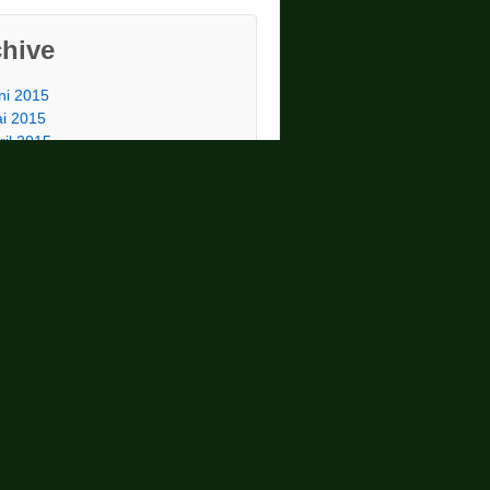
chive
ni 2015
i 2015
ril 2015
rz 2015
bruar 2015
ueste Kommentare
min
bei
Backlinktest
DDT
bei
Backlinktest
min
bei
auxmoney
rtnerprogramm
homas
bei
auxmoney
rtnerprogramm
scha
bei
Geld verdienen mit