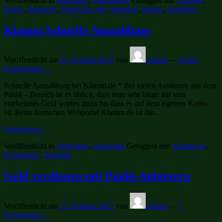
Veröffentlicht in
Allgemein
,
Spieleseiten
Getagged mit:
Prämien
,
Spiele
,
Spielesite
,
Spielesite.com
,
Startseite
,
täglich
,
verdienen
Klamm Schnelle Auszahlung
Veröffentlicht am
27. Februar 2015
von
Admin
—
Keine
Kommentare ↓
Schnelle Auszahlung bei Klamm.de * Bei vielen Anbietern aus dem
Paid4 – Bereich ist es üblich, dass man sehr lange auf sein
erarbeitetes Geld warten muss bis dass es auf dem eigenen Konto
ist. Beim deutschen Webportal Klamm.de ist das
…
Weiterlesen ›
Veröffentlicht in
Allgemein
,
Startseiten
Getagged mit:
Klamm.de
,
Klammlose
,
Startseite
Geld verdienen mit Paid4-Anbietern
Veröffentlicht am
25. Februar 2015
von
Admin
—
1
Kommentar ↓