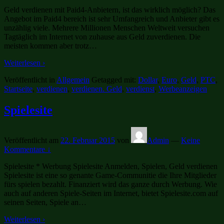
Geld verdienen mit Paid4-Anbietern, ist das wirklich möglich? Das
Angebot im Paid4 bereich ist sehr Umfangreich und Anbieter gibt es
unzählig viele. Mehrere Millionen Menschen Weltweit versuchen
Tagtäglich im Internet von zuhause aus Geld zuverdienen. Die
meisten kommen aber trotz
…
Weiterlesen ›
Veröffentlicht in
Allgemein
Getagged mit:
Dollar
,
Euro
,
Geld
,
PTC
,
Startseite
,
verdienen
,
verdienen. Geld
,
verdienst
,
Werbeanzeigen
Spielesite
Veröffentlicht am
22. Februar 2015
von
Admin
—
Keine
Kommentare ↓
Spielesite * Werbung Spielesite Anmelden, Spielen, Geld verdienen
Spielesite ist eine so genante Game-Communitie die Ihre Mitglieder
fürs spielen bezahlt. Finanziert wird das ganze durch Werbung. Wie
auch auf anderen Spiele-Seiten im Internet, bietet Spielesite.com auf
seinen Seiten, Spiele an
…
Weiterlesen ›