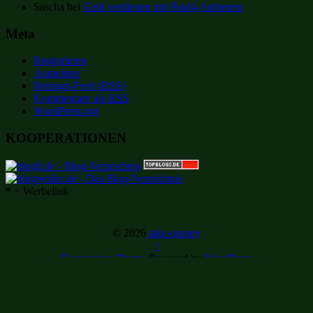
Sascha
bei
Geld verdienen mit Paid4-Anbietern
Meta
Registrieren
Anmelden
Beitrags-Feed (
RSS
)
Kommentare als
RSS
WordPress.org
KOOPERATIONEN
* = Werbelink
© 2026
take-money
↑
Responsive Theme
Powered by
WordPress
Durch die weitere Nutzung der Seite stimmst du der Verwendung
von Cookies zu.
Weitere Informationen
Akzeptieren