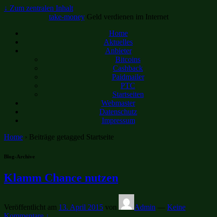
↓ Zum zentralen Inhalt
take-money
Geld verdienen im Internet
Home
Aktuelles
Anbieter
Bitcoins
Cashback
Paidmailer
PTC
Startseiten
Webmaster
Datenschutz
Impressum
Home
›
Beiträge getagged Startseite
Blog-Archive
Klamm Chance nutzen
Veröffentlicht am
13. April 2015
von
Admin
—
Keine
Kommentare ↓