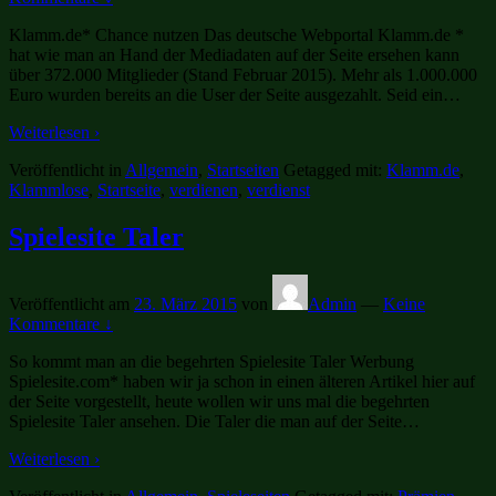
Klamm.de* Chance nutzen Das deutsche Webportal Klamm.de *
hat wie man an Hand der Mediadaten auf der Seite ersehen kann
über 372.000 Mitglieder (Stand Februar 2015). Mehr als 1.000.000
Euro wurden bereits an die User der Seite ausgezahlt. Seid ein
…
Weiterlesen ›
Veröffentlicht in
Allgemein
,
Startseiten
Getagged mit:
Klamm.de
,
Klammlose
,
Startseite
,
verdienen
,
verdienst
Spielesite Taler
Veröffentlicht am
23. März 2015
von
Admin
—
Keine
Kommentare ↓
So kommt man an die begehrten Spielesite Taler Werbung
Spielesite.com* haben wir ja schon in einen älteren Artikel hier auf
der Seite vorgestellt, heute wollen wir uns mal die begehrten
Spielesite Taler ansehen. Die Taler die man auf der Seite
…
Weiterlesen ›