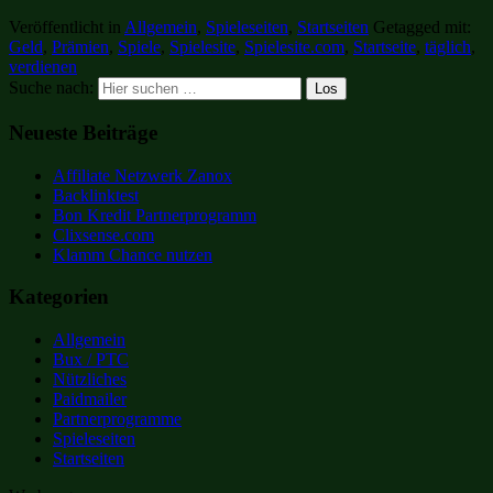
Veröffentlicht in
Allgemein
,
Spieleseiten
,
Startseiten
Getagged mit:
Geld
,
Prämien
,
Spiele
,
Spielesite
,
Spielesite.com
,
Startseite
,
täglich
,
verdienen
Suche nach:
Neueste Beiträge
Affiliate Netzwerk Zanox
Backlinktest
Bon Kredit Partnerprogramm
Clixsense.com
Klamm Chance nutzen
Kategorien
Allgemein
Bux / PTC
Nützliches
Paidmailer
Partnerprogramme
Spieleseiten
Startseiten