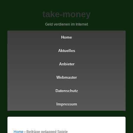
take-money
Geld verdienen im Internet
Home
Aktuelles
Anbieter
Webmaster
Datenschutz
Impressum
Home
›
Beiträge getagged Spiele