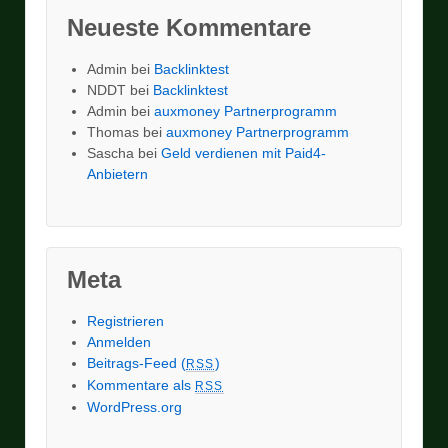
Neueste Kommentare
Admin
bei
Backlinktest
NDDT
bei
Backlinktest
Admin
bei
auxmoney Partnerprogramm
Thomas
bei
auxmoney Partnerprogramm
Sascha
bei
Geld verdienen mit Paid4-
Anbietern
Meta
Registrieren
Anmelden
Beitrags-Feed (
)
RSS
Kommentare als
RSS
WordPress.org