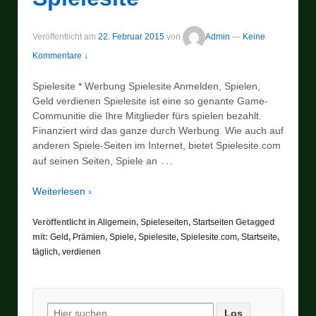
Veröffentlicht am
22. Februar 2015
von
Admin
—
Keine
Kommentare ↓
Spielesite * Werbung Spielesite Anmelden, Spielen,
Geld verdienen Spielesite ist eine so genante Game-
Communitie die Ihre Mitglieder fürs spielen bezahlt.
Finanziert wird das ganze durch Werbung. Wie auch auf
anderen Spiele-Seiten im Internet, bietet Spielesite.com
…
auf seinen Seiten, Spiele an
Weiterlesen ›
Veröffentlicht in
Allgemein
,
Spieleseiten
,
Startseiten
Getagged
mit:
Geld
,
Prämien
,
Spiele
,
Spielesite
,
Spielesite.com
,
Startseite
,
täglich
,
verdienen
Suche nach: