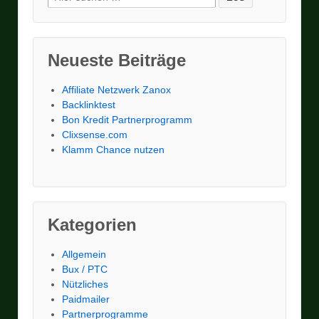
Neueste Beiträge
Affiliate Netzwerk Zanox
Backlinktest
Bon Kredit Partnerprogramm
Clixsense.com
Klamm Chance nutzen
Kategorien
Allgemein
Bux / PTC
Nützliches
Paidmailer
Partnerprogramme